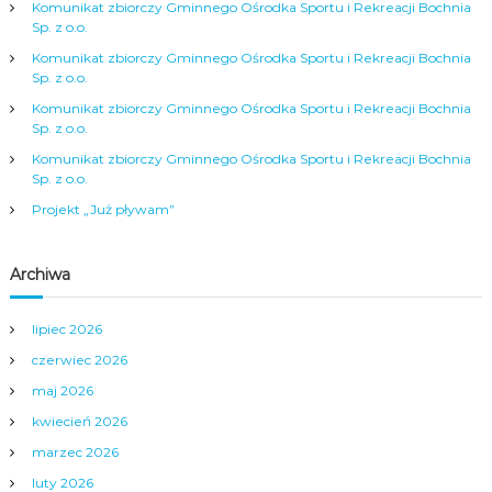
j
Komunikat zbiorczy Gminnego Ośrodka Sportu i Rekreacji Bochnia
Sp. z o.o.
a
Komunikat zbiorczy Gminnego Ośrodka Sportu i Rekreacji Bochnia
Sp. z o.o.
w
Komunikat zbiorczy Gminnego Ośrodka Sportu i Rekreacji Bochnia
Sp. z o.o.
p
Komunikat zbiorczy Gminnego Ośrodka Sportu i Rekreacji Bochnia
Sp. z o.o.
i
Projekt „Już pływam”
s
Archiwa
u
lipiec 2026
czerwiec 2026
maj 2026
kwiecień 2026
marzec 2026
luty 2026