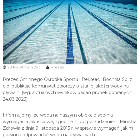
u
i
R
e
k
r
e
a
c
28 kwietnia, 2023
Prezes
j
i
Prezes Gminnego Ośrodka Sportu i Rekreacji Bochnia Sp. z
o.o. publikuje komunikat zbiorczy o stanie jakości wody na
pływalni (wg. aktualnych wyników badań próbek pobranych
24.03.2023)
Informujemy, że woda na naszym obiekcie spełnia
wymagania jakościowe, zgodnie z Rozporządzeniem Ministra
Zdrowia z dnia 9 listopada 2015 r. w sprawie wymagań, jakim
powinna odpowiadać woda na pływalniach.