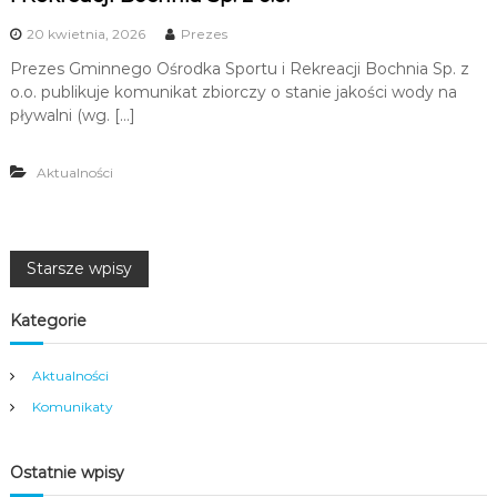
20 kwietnia, 2026
Prezes
Prezes Gminnego Ośrodka Sportu i Rekreacji Bochnia Sp. z
o.o. publikuje komunikat zbiorczy o stanie jakości wody na
pływalni (wg. […]
Aktualności
N
Starsze wpisy
a
Kategorie
w
Aktualności
Komunikaty
i
g
Ostatnie wpisy