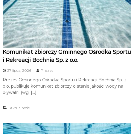
l
u
i
R
n
e
k
o
r
e
Komunikat zbiorczy Gminnego Ośrodka Sportu
ś
a
i Rekreacji Bochnia Sp. z o.o.
c
c
j
27 lipca, 2026
Prezes
i
Prezes Gminnego Ośrodka Sportu i Rekreacji Bochnia Sp. z
i
o.o. publikuje komunikat zbiorczy o stanie jakości wody na
pływalni (wg. […]
/
Aktualności
k