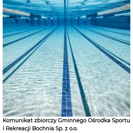
o
m
u
n
i
k
a
t
Komunikat zbiorczy Gminnego Ośrodka Sportu
y
i Rekreacji Bochnia Sp. z o.o.