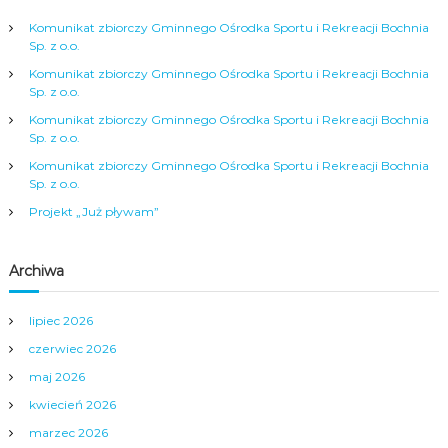
a
Komunikat zbiorczy Gminnego Ośrodka Sportu i Rekreacji Bochnia
Sp. z o.o.
c
Komunikat zbiorczy Gminnego Ośrodka Sportu i Rekreacji Bochnia
Sp. z o.o.
j
Komunikat zbiorczy Gminnego Ośrodka Sportu i Rekreacji Bochnia
Sp. z o.o.
a
Komunikat zbiorczy Gminnego Ośrodka Sportu i Rekreacji Bochnia
Sp. z o.o.
p
Projekt „Już pływam”
o
Archiwa
w
lipiec 2026
p
czerwiec 2026
i
maj 2026
kwiecień 2026
s
marzec 2026