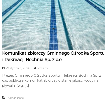
u
i
R
e
k
r
e
a
c
Komunikat zbiorczy Gminnego Ośrodka Sportu
j
i Rekreacji Bochnia Sp. z o.o.
i
29 stycznia, 2026
Prezes
Prezes Gminnego Ośrodka Sportu i Rekreacji Bochnia Sp. z
o.o. publikuje komunikat zbiorczy o stanie jakości wody na
pływalni (wg. […]
Aktualności