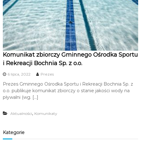
u
i
R
e
k
r
e
Komunikat zbiorczy Gminnego Ośrodka Sportu
a
i Rekreacji Bochnia Sp. z o.o.
c
j
6 lipca, 2022
Prezes
i
Prezes Gminnego Ośrodka Sportu i Rekreacji Bochnia Sp. z
o.o. publikuje komunikat zbiorczy o stanie jakości wody na
pływalni (wg. […]
,
Aktualności
Komunikaty
Kategorie