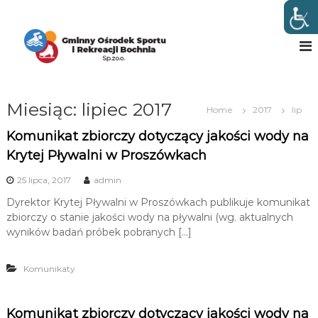
S
k
G
w
B
i
m
o
p
i
c
t
n
h
o
n
n
c
i
Miesiąc:
lipiec 2017
y
o
Home
2017
lip
O
n
Komunikat zbiorczy dotyczący jakości wody na
t
ś
Krytej Pływalni w Proszówkach
e
r
n
o
25 lipca, 2017
admin
t
d
Dyrektor Krytej Pływalni w Proszówkach publikuje komunikat
e
zbiorczy o stanie jakości wody na pływalni (wg. aktualnych
k
wyników badań próbek pobranych […]
S
p
Komunikaty
o
r
t
Komunikat zbiorczy dotyczący jakości wody na