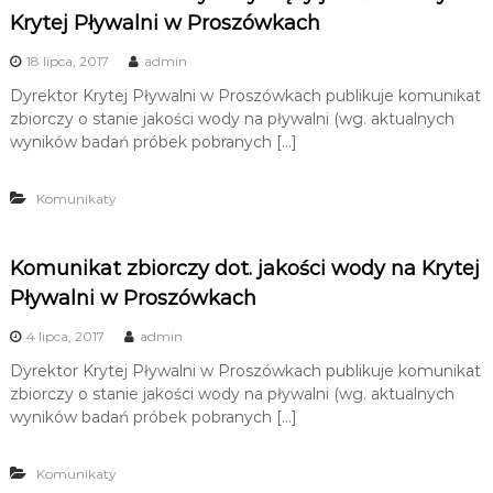
u
Krytej Pływalni w Proszówkach
i
18 lipca, 2017
admin
R
e
Dyrektor Krytej Pływalni w Proszówkach publikuje komunikat
zbiorczy o stanie jakości wody na pływalni (wg. aktualnych
k
wyników badań próbek pobranych […]
r
e
Komunikaty
a
c
j
Komunikat zbiorczy dot. jakości wody na Krytej
i
Pływalni w Proszówkach
4 lipca, 2017
admin
Dyrektor Krytej Pływalni w Proszówkach publikuje komunikat
zbiorczy o stanie jakości wody na pływalni (wg. aktualnych
wyników badań próbek pobranych […]
Komunikaty