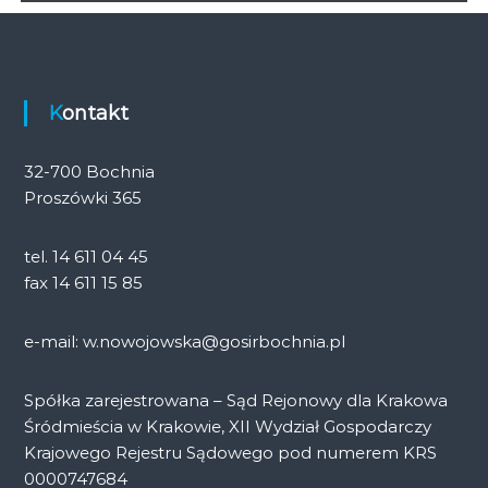
u
i
R
e
Kontakt
k
r
32-700 Bochnia
e
Proszówki 365
a
c
j
tel. 14 611 04 45
i
fax 14 611 15 85
e-mail: w.nowojowska@gosirbochnia.pl
Spółka zarejestrowana – Sąd Rejonowy dla Krakowa
Śródmieścia w Krakowie, XII Wydział Gospodarczy
Krajowego Rejestru Sądowego pod numerem KRS
0000747684