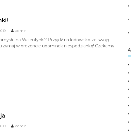
ki!
2019
admin
omysłu na Walentynki? Przyjdź na lodowisko ze swoją
otrzymaj w prezencie upominek niespodziankę! Czekamy
A
ja
2019
admin