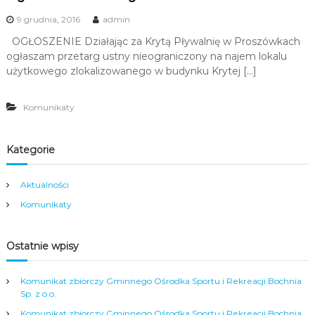
9 grudnia, 2016
admin
OGŁOSZENIE Działając za Krytą Pływalnię w Proszówkach
ogłaszam przetarg ustny nieograniczony na najem lokalu
użytkowego zlokalizowanego w budynku Krytej […]
Komunikaty
Kategorie
Aktualności
Komunikaty
Ostatnie wpisy
Komunikat zbiorczy Gminnego Ośrodka Sportu i Rekreacji Bochnia
Sp. z o.o.
Komunikat zbiorczy Gminnego Ośrodka Sportu i Rekreacji Bochnia