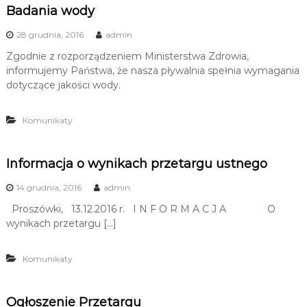
Badania wody
u
i
28 grudnia, 2016
admin
R
Zgodnie z rozporządzeniem Ministerstwa Zdrowia,
e
informujemy Państwa, że nasza pływalnia spełnia wymagania
k
dotyczące jakości wody.
r
e
Komunikaty
a
c
j
Informacja o wynikach przetargu ustnego
i
14 grudnia, 2016
admin
Proszówki, 13.12.2016 r. I N F O R M A C J A O
wynikach przetargu […]
Komunikaty
Ogłoszenie Przetargu