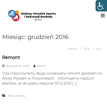
S
k
G
w
B
i
m
o
p
i
c
t
n
h
o
n
n
c
i
Miesiąc:
grudzień 2016
y
o
O
n
t
ś
Home
2016
gru
e
r
Remont
n
o
t
d
28 grudnia, 2016
admin
e
Dziś rozpoczynamy długo oczekiwany remont zjeżdżalni na
k
Krytej Pływalni w Proszówkach. Informujemy naszych
S
klientów, że do piątku włącznie 30.12.2016 […]
p
o
Komunikaty
r
t