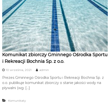
u
i
R
e
k
r
e
a
c
Komunikat zbiorczy Gminnego Ośrodka Sportu
j
i Rekreacji Bochnia Sp. z o.o.
i
10 września, 2021
admin
Prezes Gminnego Ośrodka Sportu i Rekreacji Bochnia Sp. z
o.o. publikuje komunikat zbiorczy o stanie jakości wody na
pływalni (wg. […]
Komunikaty