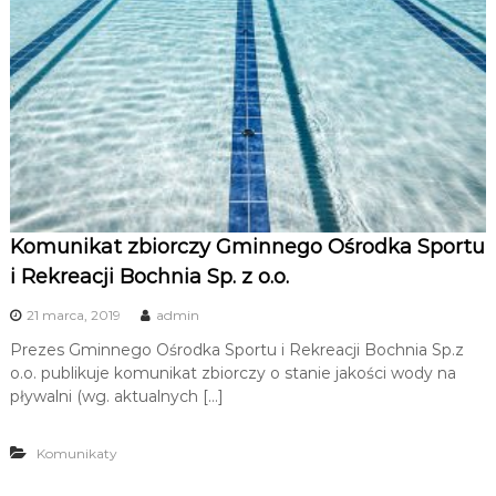
u
i
R
e
k
r
e
a
c
Komunikat zbiorczy Gminnego Ośrodka Sportu
j
i Rekreacji Bochnia Sp. z o.o.
i
21 marca, 2019
admin
Prezes Gminnego Ośrodka Sportu i Rekreacji Bochnia Sp.z
o.o. publikuje komunikat zbiorczy o stanie jakości wody na
pływalni (wg. aktualnych […]
Komunikaty