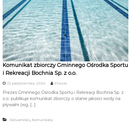
u
i
R
e
k
r
e
a
c
Komunikat zbiorczy Gminnego Ośrodka Sportu
j
i Rekreacji Bochnia Sp. z o.o.
i
22 października, 2024
Prezes
Prezes Gminnego Ośrodka Sportu i Rekreacji Bochnia Sp. z
o.o. publikuje komunikat zbiorczy o stanie jakości wody na
pływalni (wg. […]
,
Aktualności
Komunikaty