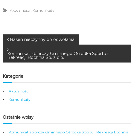
,
Aktualności
Komunikaty
N
Basen nieczynny do odwołania
a
Komunikat zbiorczy Gminnego Ośrodka Sportu i
Rekreacji Bochnia Sp. z o.o.
w
Kategorie
i
Aktualności
g
Komunikaty
a
Ostatnie wpisy
c
Komunikat zbiorczy Gminnego Ośrodka Sportu i Rekreacji Bochnia