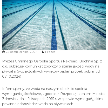
u
i
R
e
k
r
e
a
c
22 października, 2024
Prezes
j
i
Prezes Gminnego Ośrodka Sportu i Rekreacji Bochnia Sp. z
o.o. publikuje komunikat zbiorczy o stanie jakości wody na
pływalni (wg. aktualnych wyników badań próbek pobranych
07.10.2024)
Informujemy, że woda na naszym obiekcie spełnia
wymagania jakościowe, zgodnie z Rozporządzeniem Ministra
Zdrowia z dnia 9 listopada 2015 r. w sprawie wymagań, jakim
powinna odpowiadać woda na pływalniach.