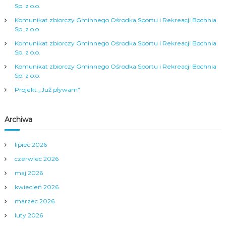
j
Sp. z o.o.
a
Komunikat zbiorczy Gminnego Ośrodka Sportu i Rekreacji Bochnia
Sp. z o.o.
w
Komunikat zbiorczy Gminnego Ośrodka Sportu i Rekreacji Bochnia
Sp. z o.o.
p
Komunikat zbiorczy Gminnego Ośrodka Sportu i Rekreacji Bochnia
Sp. z o.o.
i
Projekt „Już pływam”
s
Archiwa
u
lipiec 2026
czerwiec 2026
maj 2026
kwiecień 2026
marzec 2026
luty 2026