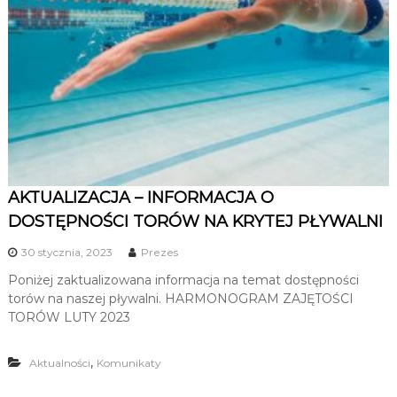
u
i
R
e
k
r
e
a
c
AKTUALIZACJA – INFORMACJA O
j
DOSTĘPNOŚCI TORÓW NA KRYTEJ PŁYWALNI
i
30 stycznia, 2023
Prezes
Poniżej zaktualizowana informacja na temat dostępności
torów na naszej pływalni. HARMONOGRAM ZAJĘTOŚCI
TORÓW LUTY 2023
,
Aktualności
Komunikaty