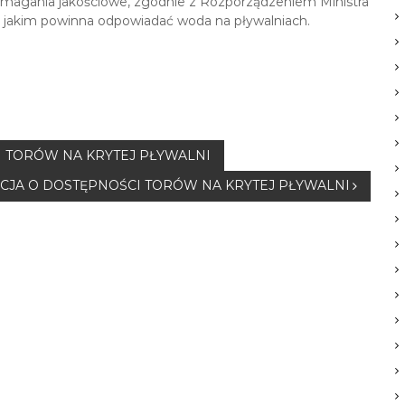
ymagania jakościowe, zgodnie z Rozporządzeniem Ministra
ń, jakim powinna odpowiadać woda na pływalniach.
I TORÓW NA KRYTEJ PŁYWALNI
ACJA O DOSTĘPNOŚCI TORÓW NA KRYTEJ PŁYWALNI