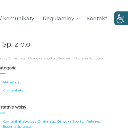
 / komunikaty
Regulaminy
Kontakt
p. z o.o.
rczy Gminnego Ośrodka Sportu i Rekreacji Bochnia Sp. z o.o.
ategorie
Aktualności
Komunikaty
statnie wpisy
Komunikat zbiorczy Gminnego Ośrodka Sportu i Rekreacji
Bochnia Sp. z o.o.