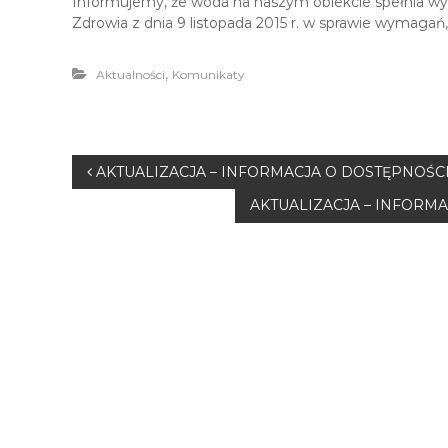
Informujemy, że woda na naszym obiekcie spełnia w
Zdrowia z dnia 9 listopada 2015 r. w sprawie wymaga
,
Aktualności
Komunikaty
N
AKTUALIZACJA – INFORMACJA O DOSTĘPNOŚC
AKTUALIZACJA – INFORM
a
w
i
g
a
c