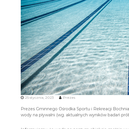
i
R
e
k
r
e
a
c
j
i
25 stycznia, 2023
Prezes
Prezes Gminnego Ośrodka Sportu i Rekreacji Bochnia Sp
wody na pływalni (wg. aktualnych wyników badań pró