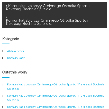
N
Komunikat zbiorczy Gminnego Ośrodka Sportu i
Rekreacji Bochnia Sp. z o.o.
a
Komunikat zbiorczy Gminnego Ośrodka Sportu i
Rekreacji Bochnia Sp. z o.o.
w
i
Kategorie
g
Aktualności
Komunikaty
a
c
Ostatnie wpisy
j
Komunikat zbiorczy Gminnego Ośrodka Sportu i Rekreacji Bochnia
Sp. z o.o.
a
Komunikat zbiorczy Gminnego Ośrodka Sportu i Rekreacji Bochnia
Sp. z o.o.
w
Komunikat zbiorczy Gminnego Ośrodka Sportu i Rekreacji Bochnia