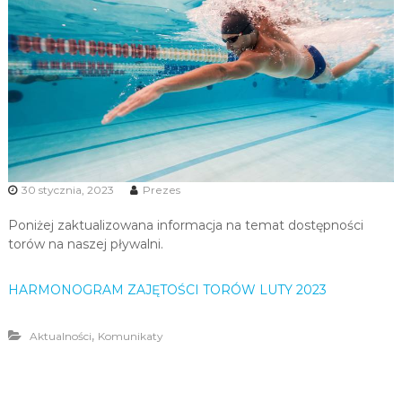
u
i
R
e
k
r
e
a
c
30 stycznia, 2023
Prezes
j
Poniżej zaktualizowana informacja na temat dostępności
i
torów na naszej pływalni.
HARMONOGRAM ZAJĘTOŚCI TORÓW LUTY 2023
,
Aktualności
Komunikaty