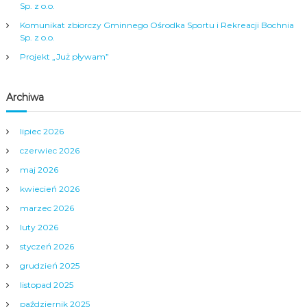
Sp. z o.o.
p
Komunikat zbiorczy Gminnego Ośrodka Sportu i Rekreacji Bochnia
Sp. z o.o.
i
Projekt „Już pływam”
s
Archiwa
u
lipiec 2026
czerwiec 2026
maj 2026
kwiecień 2026
marzec 2026
luty 2026
styczeń 2026
grudzień 2025
listopad 2025
październik 2025