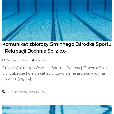
u
i
R
e
k
r
e
Komunikat zbiorczy Gminnego Ośrodka Sportu
a
i Rekreacji Bochnia Sp. z o.o.
c
j
24 maja, 2022
Prezes
i
Prezes Gminnego Ośrodka Sportu i Rekreacji Bochnia Sp. z
o.o. publikuje komunikat zbiorczy o stanie jakości wody na
pływalni (wg. […]
,
Aktualności
Komunikaty