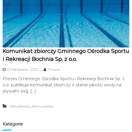
u
i
R
e
k
r
e
Komunikat zbiorczy Gminnego Ośrodka Sportu
a
i Rekreacji Bochnia Sp. z o.o.
c
j
22 listopada, 2022
Prezes
i
Prezes Gminnego Ośrodka Sportu i Rekreacji Bochnia Sp. z
o.o. publikuje komunikat zbiorczy o stanie jakości wody na
pływalni (wg. […]
,
Aktualności
Komunikaty
Kategorie