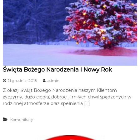
u
i
R
e
k
r
e
a
c
Święta Bożego Narodzenia i Nowy Rok
j
i
21 grudnia, 2018
admin
Z okazji Świąt Bożego Narodzenia naszym Klientom
życzymy, dużo ciepła, dobroci, i miłych chwil spędzonych w
rodzinnej atmosferze oraz spełnienia […]
Komunikaty