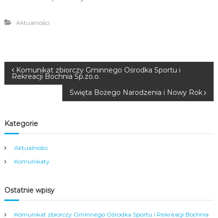
Aktualności
N
Komunikat zbiorczy Gminnego Ośrodka Sportu i
Rekreacji Bochnia Sp.zo.o.
a
Święta Bożego Narodzenia i Nowy Rok
w
Kategorie
i
Aktualności
g
Komunikaty
a
Ostatnie wpisy
c
Komunikat zbiorczy Gminnego Ośrodka Sportu i Rekreacji Bochnia