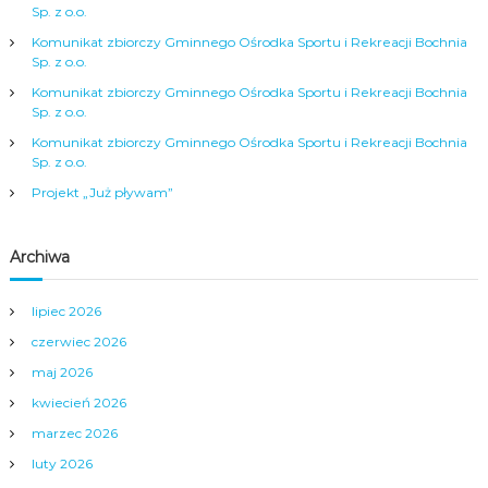
j
Sp. z o.o.
Komunikat zbiorczy Gminnego Ośrodka Sportu i Rekreacji Bochnia
a
Sp. z o.o.
Komunikat zbiorczy Gminnego Ośrodka Sportu i Rekreacji Bochnia
w
Sp. z o.o.
Komunikat zbiorczy Gminnego Ośrodka Sportu i Rekreacji Bochnia
p
Sp. z o.o.
Projekt „Już pływam”
i
s
Archiwa
u
lipiec 2026
czerwiec 2026
maj 2026
kwiecień 2026
marzec 2026
luty 2026