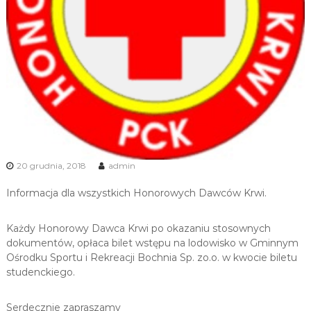
u
i
R
e
k
r
e
a
c
j
20 grudnia, 2018
admin
i
Informacja dla wszystkich Honorowych Dawców Krwi.
Każdy Honorowy Dawca Krwi po okazaniu stosownych
dokumentów, opłaca bilet wstępu na lodowisko w Gminnym
Ośrodku Sportu i Rekreacji Bochnia Sp. zo.o. w kwocie biletu
studenckiego.
Serdecznie zapraszamy