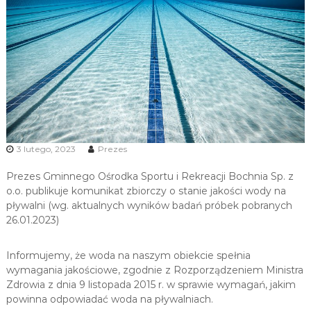
u
i
R
e
k
r
e
a
c
3 lutego, 2023
Prezes
j
i
Prezes Gminnego Ośrodka Sportu i Rekreacji Bochnia Sp. z
o.o. publikuje komunikat zbiorczy o stanie jakości wody na
pływalni (wg. aktualnych wyników badań próbek pobranych
26.01.2023)
Informujemy, że woda na naszym obiekcie spełnia
wymagania jakościowe, zgodnie z Rozporządzeniem Ministra
Zdrowia z dnia 9 listopada 2015 r. w sprawie wymagań, jakim
powinna odpowiadać woda na pływalniach.