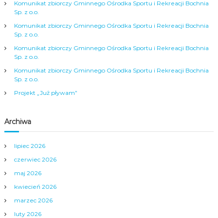
j
Komunikat zbiorczy Gminnego Ośrodka Sportu i Rekreacji Bochnia
Sp. z o.o.
a
Komunikat zbiorczy Gminnego Ośrodka Sportu i Rekreacji Bochnia
Sp. z o.o.
w
Komunikat zbiorczy Gminnego Ośrodka Sportu i Rekreacji Bochnia
Sp. z o.o.
p
Komunikat zbiorczy Gminnego Ośrodka Sportu i Rekreacji Bochnia
Sp. z o.o.
i
Projekt „Już pływam”
s
Archiwa
u
lipiec 2026
czerwiec 2026
maj 2026
kwiecień 2026
marzec 2026
luty 2026