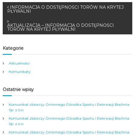
N
INFORMACJA O DOSTĘPNOŚCI TORÓW NA KRYTEJ
PŁYWALNI
a
AKTUALIZACJA – INFORMACJA O DOSTĘPNOŚCI
TORÓW NA KRYTEJ PŁYWALNI
w
i
Kategorie
g
Aktualności
Komunikaty
a
c
Ostatnie wpisy
j
Komunikat zbiorczy Gminnego Ośrodka Sportu i Rekreacji Bochnia
Sp. z o.o.
a
Komunikat zbiorczy Gminnego Ośrodka Sportu i Rekreacji Bochnia
Sp. z o.o.
w
Komunikat zbiorczy Gminnego Ośrodka Sportu i Rekreacji Bochnia