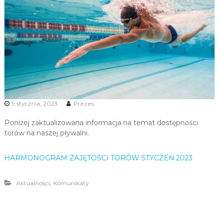
u
i
R
e
k
r
e
a
c
9 stycznia, 2023
Prezes
j
Poniżej zaktualizowana informacja na temat dostępności
i
torów na naszej pływalni.
HARMONOGRAM ZAJĘTOŚCI TORÓW STYCZEŃ 2023
,
Aktualności
Komunikaty