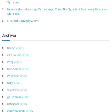
Sp. z o.o.
p
Komunikat zbiorczy Gminnego Ośrodka Sportu i Rekreacji Bochnia
Sp. z o.o.
i
Projekt „Już pływam”
s
Archiwa
u
lipiec 2026
czerwiec 2026
maj 2026
kwiecień 2026
marzec 2026
luty 2026
styczeń 2026
grudzień 2025
listopad 2025
październik 2025