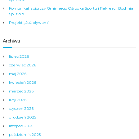
p
Komunikat zbiorczy Gminnego Ośrodka Sportu i Rekreacji Bochnia
Sp. z o.o.
i
Projekt „Już pływam”
s
Archiwa
u
lipiec 2026
czerwiec 2026
maj 2026
kwiecień 2026
marzec 2026
luty 2026
styczeń 2026
grudzień 2025
listopad 2025
październik 2025