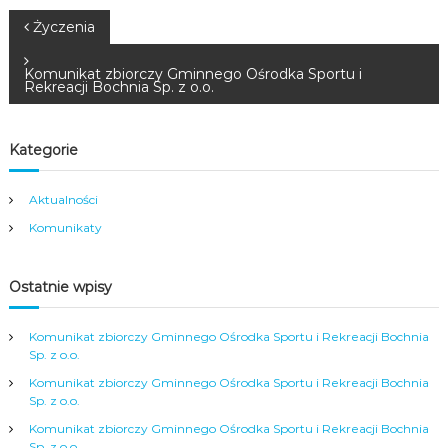
N
Życzenia
a
Komunikat zbiorczy Gminnego Ośrodka Sportu i
Rekreacji Bochnia Sp. z o.o.
w
Kategorie
i
Aktualności
g
Komunikaty
a
Ostatnie wpisy
c
j
Komunikat zbiorczy Gminnego Ośrodka Sportu i Rekreacji Bochnia
Sp. z o.o.
a
Komunikat zbiorczy Gminnego Ośrodka Sportu i Rekreacji Bochnia
Sp. z o.o.
w
Komunikat zbiorczy Gminnego Ośrodka Sportu i Rekreacji Bochnia
Sp. z o.o.