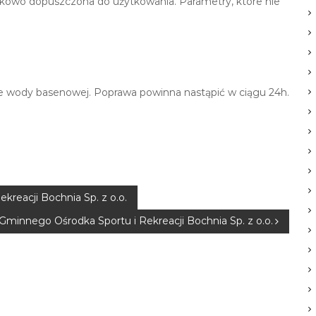
kowo dopuszczona do użytkowania. Parametry, które nie
ie wody basenowej. Poprawa powinna nastąpić w ciągu 24h.
reacji Bochnia Sp. z o.o.
Gminnego Ośrodka Sportu i Rekreacji Bochnia Sp. z o.o.