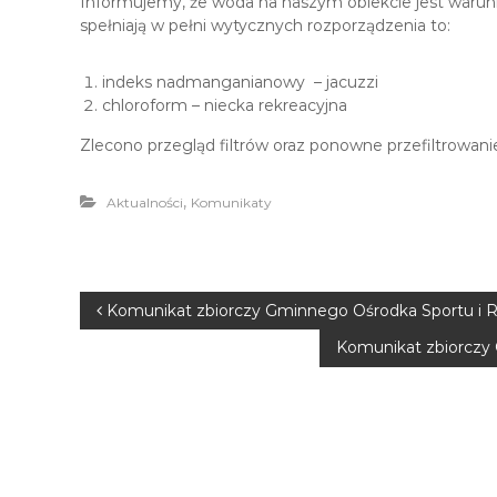
Informujemy, że woda na naszym obiekcie jest warun
spełniają w pełni wytycznych rozporządzenia to:
indeks nadmanganianowy – jacuzzi
chloroform – niecka rekreacyjna
Zlecono przegląd filtrów oraz ponowne przefiltrowan
,
Aktualności
Komunikaty
N
Komunikat zbiorczy Gminnego Ośrodka Sportu i Rek
Komunikat zbiorczy 
a
w
i