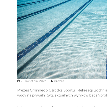
i
R
e
k
r
e
a
c
j
i
20 kwietnia, 2023
Prezes
Prezes Gminnego Ośrodka Sportu i Rekreacji Bochnia Sp
wody na pływalni (wg. aktualnych wyników badań pró