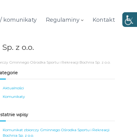
 / komunikaty
Regulaminy
Kontakt
p. z o.o.
rczy Gminnego Ośrodka Sportu i Rekreacji Bochnia Sp. z o.o.
ategorie
Aktualności
Komunikaty
statnie wpisy
Komunikat zbiorczy Gminnego Ośrodka Sportu i Rekreacji
Bochnia Sp. z o.o.