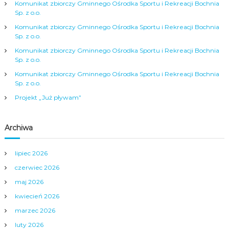
j
Komunikat zbiorczy Gminnego Ośrodka Sportu i Rekreacji Bochnia
Sp. z o.o.
a
Komunikat zbiorczy Gminnego Ośrodka Sportu i Rekreacji Bochnia
Sp. z o.o.
w
Komunikat zbiorczy Gminnego Ośrodka Sportu i Rekreacji Bochnia
Sp. z o.o.
p
Komunikat zbiorczy Gminnego Ośrodka Sportu i Rekreacji Bochnia
Sp. z o.o.
i
Projekt „Już pływam”
s
Archiwa
u
lipiec 2026
czerwiec 2026
maj 2026
kwiecień 2026
marzec 2026
luty 2026