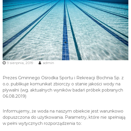
u
i
R
e
k
r
e
a
c
9 sierpnia, 2019
admin
j
i
Prezes Gminnego Ośrodka Sportu i Rekreacji Bochnia Sp. z
o.o. publikuje komunikat zbiorczy o stanie jakości wody na
pływalni (wg. aktualnych wyników badań próbek pobranych
06.08.2019)
Informujemy, że woda na naszym obiekcie jest warunkowo
dopuszczona do użytkowania. Parametry, które nie spełniają
w pełni wytycznych rozporządzenia to: