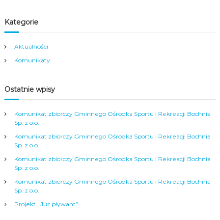
w
i
Kategorie
g
Aktualności
Komunikaty
a
c
Ostatnie wpisy
j
Komunikat zbiorczy Gminnego Ośrodka Sportu i Rekreacji Bochnia
Sp. z o.o.
a
Komunikat zbiorczy Gminnego Ośrodka Sportu i Rekreacji Bochnia
Sp. z o.o.
w
Komunikat zbiorczy Gminnego Ośrodka Sportu i Rekreacji Bochnia
Sp. z o.o.
p
Komunikat zbiorczy Gminnego Ośrodka Sportu i Rekreacji Bochnia
Sp. z o.o.
i
Projekt „Już pływam”