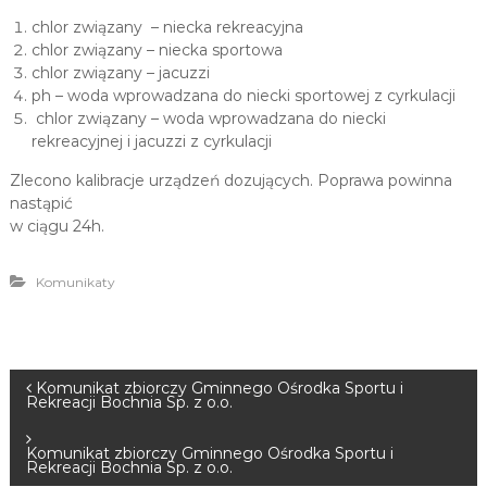
chlor związany – niecka rekreacyjna
chlor związany – niecka sportowa
chlor związany – jacuzzi
ph – woda wprowadzana do niecki sportowej z cyrkulacji
chlor związany – woda wprowadzana do niecki
rekreacyjnej i jacuzzi z cyrkulacji
Zlecono kalibracje urządzeń dozujących. Poprawa powinna
nastąpić
w ciągu 24h.
Komunikaty
N
Komunikat zbiorczy Gminnego Ośrodka Sportu i
Rekreacji Bochnia Sp. z o.o.
a
Komunikat zbiorczy Gminnego Ośrodka Sportu i
Rekreacji Bochnia Sp. z o.o.