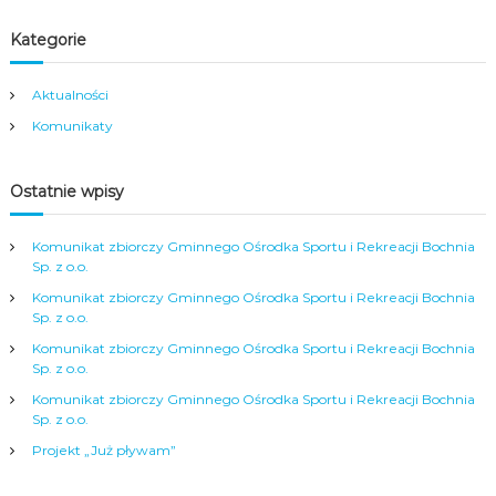
i
Kategorie
g
Aktualności
Komunikaty
a
c
Ostatnie wpisy
j
Komunikat zbiorczy Gminnego Ośrodka Sportu i Rekreacji Bochnia
Sp. z o.o.
a
Komunikat zbiorczy Gminnego Ośrodka Sportu i Rekreacji Bochnia
Sp. z o.o.
w
Komunikat zbiorczy Gminnego Ośrodka Sportu i Rekreacji Bochnia
Sp. z o.o.
p
Komunikat zbiorczy Gminnego Ośrodka Sportu i Rekreacji Bochnia
Sp. z o.o.
i
Projekt „Już pływam”
s