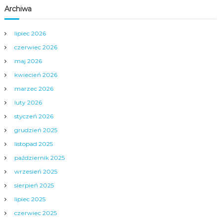
Archiwa
u
lipiec 2026
czerwiec 2026
maj 2026
kwiecień 2026
marzec 2026
luty 2026
styczeń 2026
grudzień 2025
listopad 2025
październik 2025
wrzesień 2025
sierpień 2025
lipiec 2025
czerwiec 2025