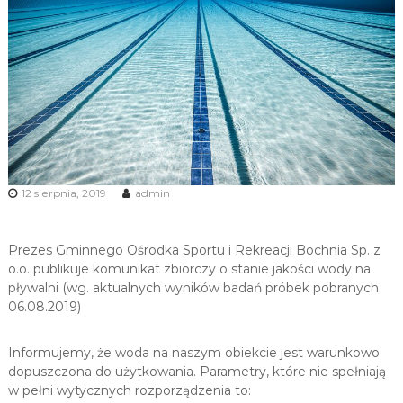
u
i
R
e
k
r
e
a
c
12 sierpnia, 2019
admin
j
i
Prezes Gminnego Ośrodka Sportu i Rekreacji Bochnia Sp. z
o.o. publikuje komunikat zbiorczy o stanie jakości wody na
pływalni (wg. aktualnych wyników badań próbek pobranych
06.08.2019)
Informujemy, że woda na naszym obiekcie jest warunkowo
dopuszczona do użytkowania. Parametry, które nie spełniają
w pełni wytycznych rozporządzenia to: