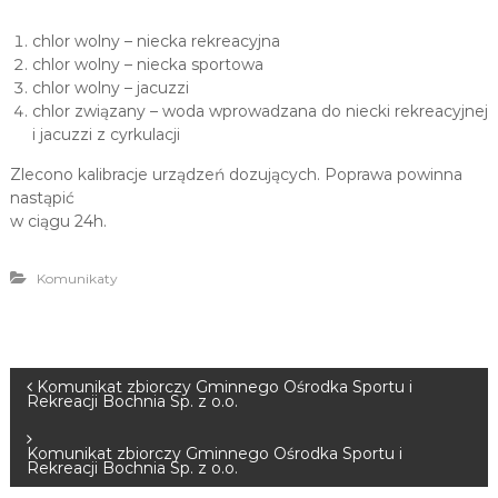
chlor wolny – niecka rekreacyjna
chlor wolny – niecka sportowa
chlor wolny – jacuzzi
chlor związany – woda wprowadzana do niecki rekreacyjnej
i jacuzzi z cyrkulacji
Zlecono kalibracje urządzeń dozujących. Poprawa powinna
nastąpić
w ciągu 24h.
Komunikaty
N
Komunikat zbiorczy Gminnego Ośrodka Sportu i
Rekreacji Bochnia Sp. z o.o.
a
Komunikat zbiorczy Gminnego Ośrodka Sportu i
Rekreacji Bochnia Sp. z o.o.
w