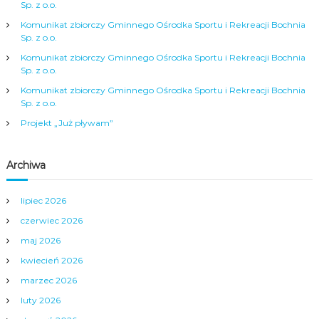
Sp. z o.o.
a
Komunikat zbiorczy Gminnego Ośrodka Sportu i Rekreacji Bochnia
Sp. z o.o.
w
Komunikat zbiorczy Gminnego Ośrodka Sportu i Rekreacji Bochnia
Sp. z o.o.
p
Komunikat zbiorczy Gminnego Ośrodka Sportu i Rekreacji Bochnia
Sp. z o.o.
i
Projekt „Już pływam”
s
Archiwa
u
lipiec 2026
czerwiec 2026
maj 2026
kwiecień 2026
marzec 2026
luty 2026