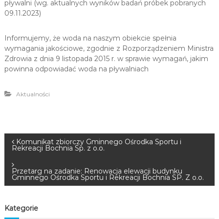
pływalni (wg. aktualnych wyników badań próbek pobranych
u
09.11.2023)
i
R
Informujemy, że woda na naszym obiekcie spełnia
e
wymagania jakościowe, zgodnie z Rozporządzeniem Ministra
k
Zdrowia z dnia 9 listopada 2015 r. w sprawie wymagań, jakim
r
powinna odpowiadać woda na pływalniach
e
a
Aktualności
c
j
i
N
Komunikat zbiorczy Gminnego Ośrodka Sportu i
Rekreacji Bochnia Sp. z o.o.
a
Przetarg na zadanie: Renowacja elewacji budynku
Gminnego Ośrodka Sportu i Rekreacji Bochnia SP. Z o.o.
w
i
Kategorie