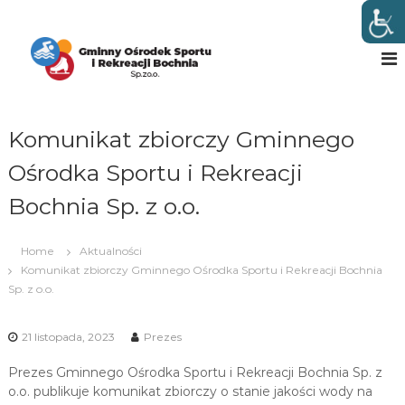
S
k
G
w
B
i
m
o
p
i
c
t
n
h
o
n
n
c
i
Komunikat zbiorczy Gminnego
y
o
O
n
Ośrodka Sportu i Rekreacji
t
ś
e
Bochnia Sp. z o.o.
r
n
o
t
d
Home
Aktualności
e
Komunikat zbiorczy Gminnego Ośrodka Sportu i Rekreacji Bochnia
k
Sp. z o.o.
S
p
21 listopada, 2023
Prezes
o
Prezes Gminnego Ośrodka Sportu i Rekreacji Bochnia Sp. z
r
o.o. publikuje komunikat zbiorczy o stanie jakości wody na
t