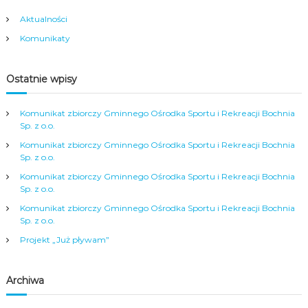
g
Aktualności
Komunikaty
a
c
Ostatnie wpisy
j
Komunikat zbiorczy Gminnego Ośrodka Sportu i Rekreacji Bochnia
Sp. z o.o.
a
Komunikat zbiorczy Gminnego Ośrodka Sportu i Rekreacji Bochnia
Sp. z o.o.
w
Komunikat zbiorczy Gminnego Ośrodka Sportu i Rekreacji Bochnia
Sp. z o.o.
p
Komunikat zbiorczy Gminnego Ośrodka Sportu i Rekreacji Bochnia
Sp. z o.o.
i
Projekt „Już pływam”
s
Archiwa
u