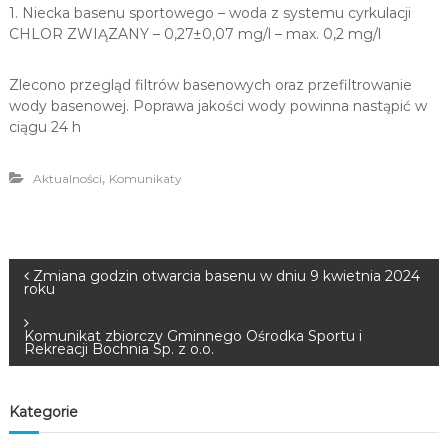
1. Niecka basenu sportowego – woda z systemu cyrkulacji
CHLOR
ZWIĄZANY
– 0,27
±0,07
mg/l – max. 0,2 mg/l
Zlecono przegląd filtrów basenowych oraz przefiltrowanie
wody basenowej. Poprawa jakości wody powinna nastąpić w
ciągu 24 h
,
Aktualności
Komunikaty
N
Zmiana godzin otwarcia basenu w dniu 9 kwietnia 2024
roku
a
Komunikat zbiorczy Gminnego Ośrodka Sportu i
Rekreacji Bochnia Sp. z o.o.
w
i
Kategorie