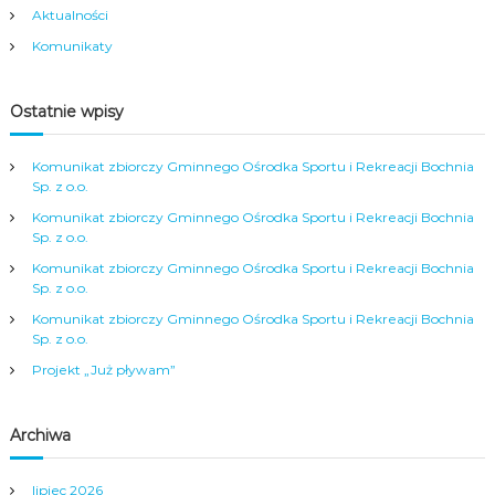
g
Aktualności
Komunikaty
a
c
Ostatnie wpisy
j
Komunikat zbiorczy Gminnego Ośrodka Sportu i Rekreacji Bochnia
Sp. z o.o.
a
Komunikat zbiorczy Gminnego Ośrodka Sportu i Rekreacji Bochnia
Sp. z o.o.
w
Komunikat zbiorczy Gminnego Ośrodka Sportu i Rekreacji Bochnia
Sp. z o.o.
p
Komunikat zbiorczy Gminnego Ośrodka Sportu i Rekreacji Bochnia
Sp. z o.o.
i
Projekt „Już pływam”
s
Archiwa
u
lipiec 2026