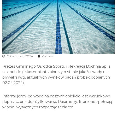
u
i
R
e
k
r
e
a
c
17 kwietnia, 2024
Prezes
j
i
Prezes Gminnego Ośrodka Sportu i Rekreacji Bochnia Sp. z
o.o. publikuje komunikat zbiorczy o stanie jakości wody na
pływalni (wg. aktualnych wyników badań próbek pobranych
02.04.2024)
Informujemy, że woda na naszym obiekcie jest warunkowo
dopuszczona do użytkowania. Parametry, które nie spełniają
w pełni wytycznych rozporządzenia to: