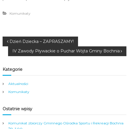
Komunikaty
N
Dzień Dziecka – ZAPRASZAMY!
IV Zawody Pływackie o Puchar Wójta Gminy Bochnia
a
w
Kategorie
i
Aktualności
g
Komunikaty
a
Ostatnie wpisy
c
Komunikat zbiorczy Gminnego Ośrodka Sportu i Rekreacji Bochnia
Sp. z o.o.