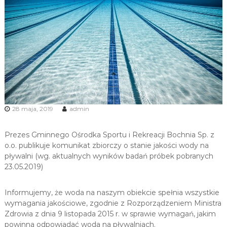
u
i
R
e
k
r
e
a
c
28 maja, 2019
admin
j
i
Prezes Gminnego Ośrodka Sportu i Rekreacji Bochnia Sp. z
o.o. publikuje komunikat zbiorczy o stanie jakości wody na
pływalni (wg. aktualnych wyników badań próbek pobranych
23.05.2019)
Informujemy, że woda na naszym obiekcie spełnia wszystkie
wymagania jakościowe, zgodnie z Rozporządzeniem Ministra
Zdrowia z dnia 9 listopada 2015 r. w sprawie wymagań, jakim
powinna odpowiadać woda na pływalniach.