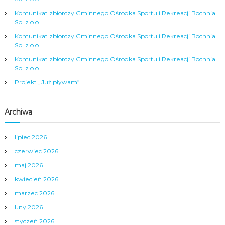
j
Komunikat zbiorczy Gminnego Ośrodka Sportu i Rekreacji Bochnia
Sp. z o.o.
a
Komunikat zbiorczy Gminnego Ośrodka Sportu i Rekreacji Bochnia
Sp. z o.o.
w
Komunikat zbiorczy Gminnego Ośrodka Sportu i Rekreacji Bochnia
Sp. z o.o.
p
Projekt „Już pływam”
i
Archiwa
s
lipiec 2026
u
czerwiec 2026
maj 2026
kwiecień 2026
marzec 2026
luty 2026
styczeń 2026