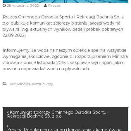
u
28 września, 2022
Prezes
i
Prezes Gminnego Ośrodka Sportu i Rekreacji Bochnia Sp. z
R
o.o. publikuje komunikat zbiorczy o stanie jakości wody na
e
pływalni (wg. aktualnych wyników badań próbek pobranych
k
22.09.2022)
r
e
Informujemy, że woda na naszym obiekcie spełnia wszystkie
a
wymagania jakościowe, zgodnie z Rozporządzeniem Ministra
c
Zdrowia z dnia 9 listopada 2015 r. w sprawie wymagań, jakim
j
powinna odpowiadać woda na pływalniach.
i
,
Aktualności
Komunikaty
N
Komunikat zbiorczy Gminnego Ośrodka Sportu i
Rekreacji Bochnia Sp. z o.o.
a
Zmiana Regulaminu zakupu i korzystania z karnetów na