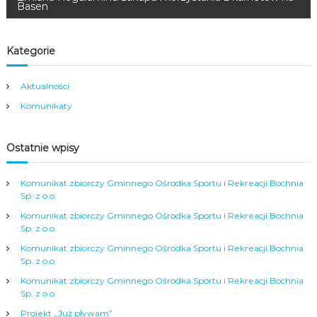
Basen
w
i
Kategorie
g
Aktualności
Komunikaty
a
c
Ostatnie wpisy
j
Komunikat zbiorczy Gminnego Ośrodka Sportu i Rekreacji Bochnia
Sp. z o.o.
a
Komunikat zbiorczy Gminnego Ośrodka Sportu i Rekreacji Bochnia
Sp. z o.o.
w
Komunikat zbiorczy Gminnego Ośrodka Sportu i Rekreacji Bochnia
Sp. z o.o.
p
Komunikat zbiorczy Gminnego Ośrodka Sportu i Rekreacji Bochnia
Sp. z o.o.
i
Projekt „Już pływam”