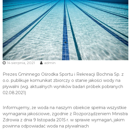
u
i
R
e
k
r
e
a
c
14 sierpnia, 2021
admin
j
i
Prezes Gminnego Ośrodka Sportu i Rekreacji Bochnia Sp. z
o.o. publikuje komunikat zbiorczy o stanie jakości wody na
pływalni (wg. aktualnych wyników badań próbek pobranych
02.08.2021)
Informujemy, że woda na naszym obiekcie spełnia wszystkie
wymagania jakościowe, zgodnie z Rozporządzeniem Ministra
Zdrowia z dnia 9 listopada 2015 r. w sprawie wymagań, jakim
powinna odpowiadać woda na pływalniach