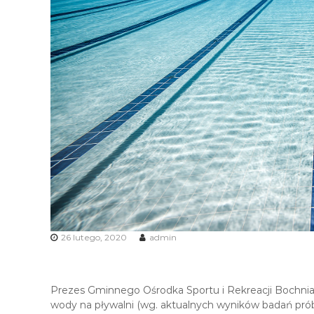
i
R
e
k
r
e
a
c
j
i
26 lutego, 2020
admin
Prezes Gminnego Ośrodka Sportu i Rekreacji Bochnia Sp
wody na pływalni (wg. aktualnych wyników badań pró