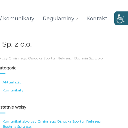
 / komunikaty
Regulaminy
Kontakt
p. z o.o.
rczy Gminnego Ośrodka Sportu i Rekreacji Bochnia Sp. z o.o.
ategorie
Aktualności
Komunikaty
statnie wpisy
Komunikat zbiorczy Gminnego Ośrodka Sportu i Rekreacji
Bochnia Sp. z o.o.