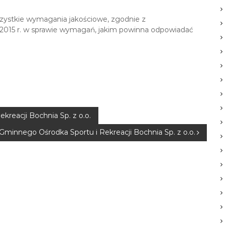
zystkie wymagania jakościowe, zgodnie z
 2015 r. w sprawie wymagań, jakim powinna odpowiadać
reacji Bochnia Sp. z o.o.
Gminnego Ośrodka Sportu i Rekreacji Bochnia Sp. z o.o.