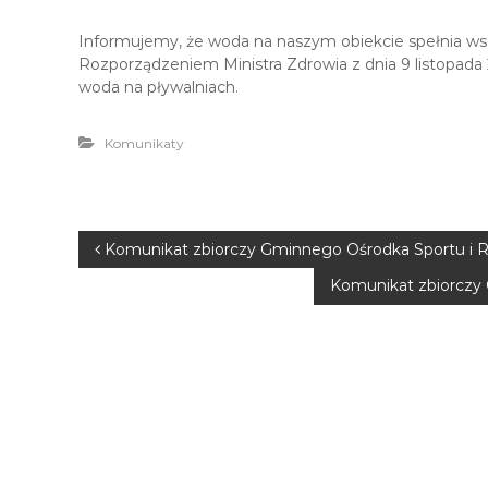
Informujemy, że woda na naszym obiekcie spełnia ws
Rozporządzeniem Ministra Zdrowia z dnia 9 listopada
woda na pływalniach.
Komunikaty
N
Komunikat zbiorczy Gminnego Ośrodka Sportu i Rek
Komunikat zbiorczy 
a
w
i
g