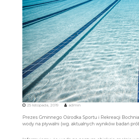
i
R
e
k
r
e
a
c
j
i
25 listopada, 2019
admin
Prezes Gminnego Ośrodka Sportu i Rekreacji Bochnia Sp
wody na pływalni (wg. aktualnych wyników badań prób