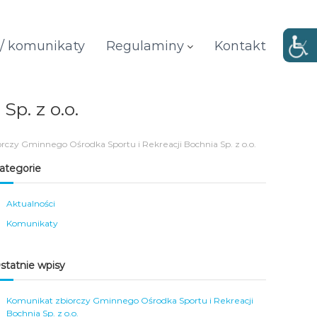
 / komunikaty
Regulaminy
Kontakt
p. z o.o.
rczy Gminnego Ośrodka Sportu i Rekreacji Bochnia Sp. z o.o.
ategorie
Aktualności
Komunikaty
statnie wpisy
Komunikat zbiorczy Gminnego Ośrodka Sportu i Rekreacji
Bochnia Sp. z o.o.