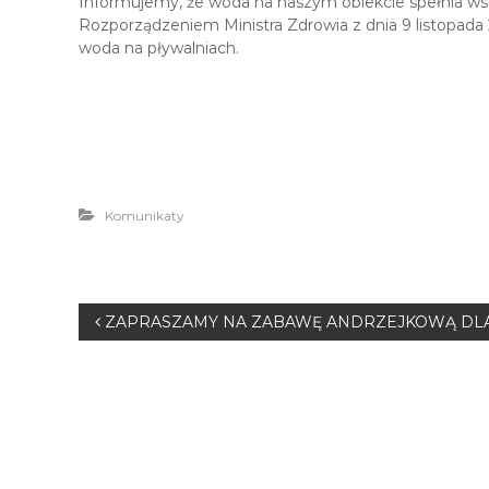
Informujemy, że woda na naszym obiekcie spełnia ws
Rozporządzeniem Ministra Zdrowia z dnia 9 listopada
woda na pływalniach.
Komunikaty
N
ZAPRASZAMY NA ZABAWĘ ANDRZEJKOWĄ DLA 
a
w
i