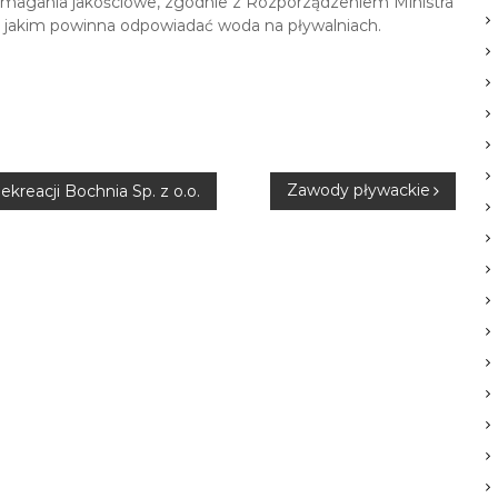
ymagania jakościowe, zgodnie z Rozporządzeniem Ministra
ń, jakim powinna odpowiadać woda na pływalniach.
Zawody pływackie
reacji Bochnia Sp. z o.o.