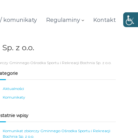
 / komunikaty
Regulaminy
Kontakt
p. z o.o.
rczy Gminnego Ośrodka Sportu i Rekreacji Bochnia Sp. z o.o.
ategorie
Aktualności
Komunikaty
statnie wpisy
Komunikat zbiorczy Gminnego Ośrodka Sportu i Rekreacji
Bochnia Sp. z o.o.