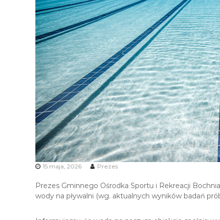
i
R
e
k
r
e
a
c
j
i
15 maja, 2026
Prezes
Prezes Gminnego Ośrodka Sportu i Rekreacji Bochnia Sp
wody na pływalni (wg. aktualnych wyników badań prób