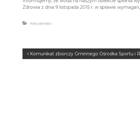
Informujemy, że woda na naszym obiekcie spełnia w
Zdrowia z dnia 9 listopada 2015 r. w sprawie wymaga
Aktualności
N
Komunikat zbiorczy Gminnego Ośrodka Sportu i Rek
a
w
i
g
a
c