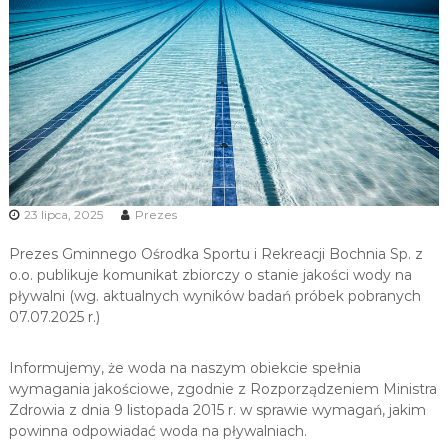
u
i
R
e
k
r
e
a
c
23 lipca, 2025
Prezes
j
i
Prezes Gminnego Ośrodka Sportu i Rekreacji Bochnia Sp. z
o.o. publikuje komunikat zbiorczy o stanie jakości wody na
pływalni (wg. aktualnych wyników badań próbek pobranych
07.07.2025 r.)
Informujemy, że woda na naszym obiekcie spełnia
wymagania jakościowe, zgodnie z Rozporządzeniem Ministra
Zdrowia z dnia 9 listopada 2015 r. w sprawie wymagań, jakim
powinna odpowiadać woda na pływalniach.