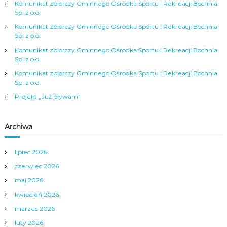
j
Komunikat zbiorczy Gminnego Ośrodka Sportu i Rekreacji Bochnia
Sp. z o.o.
a
Komunikat zbiorczy Gminnego Ośrodka Sportu i Rekreacji Bochnia
Sp. z o.o.
w
Komunikat zbiorczy Gminnego Ośrodka Sportu i Rekreacji Bochnia
Sp. z o.o.
p
Komunikat zbiorczy Gminnego Ośrodka Sportu i Rekreacji Bochnia
Sp. z o.o.
i
Projekt „Już pływam”
s
Archiwa
u
lipiec 2026
czerwiec 2026
maj 2026
kwiecień 2026
marzec 2026
luty 2026