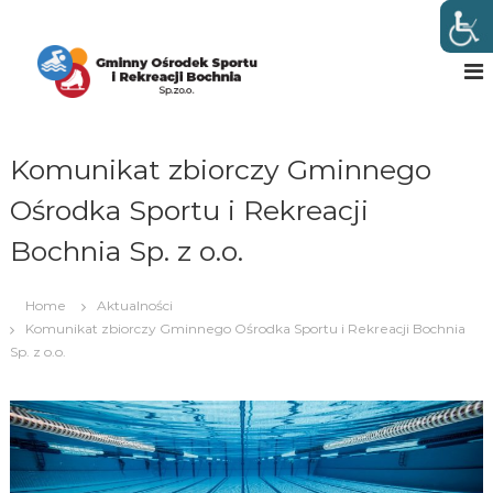
G
w
B
m
o
i
c
n
h
n
n
i
Komunikat zbiorczy Gminnego
y
O
Ośrodka Sportu i Rekreacji
ś
Bochnia Sp. z o.o.
r
o
d
Home
Aktualności
e
Komunikat zbiorczy Gminnego Ośrodka Sportu i Rekreacji Bochnia
k
Sp. z o.o.
S
p
o
r
t