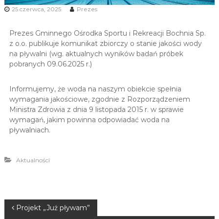
u
25 czerwca, 2025
Prezes
i
R
Prezes Gminnego Ośrodka Sportu i Rekreacji Bochnia Sp.
e
z o.o. publikuje komunikat zbiorczy o stanie jakości wody
na pływalni (wg. aktualnych wyników badań próbek
k
pobranych 09.06.2025 r.)
r
e
Informujemy, że woda na naszym obiekcie spełnia
a
wymagania jakościowe, zgodnie z Rozporządzeniem
c
Ministra Zdrowia z dnia 9 listopada 2015 r. w sprawie
j
wymagań, jakim powinna odpowiadać woda na
i
pływalniach.
Aktualności
Projekt „Już pływam”