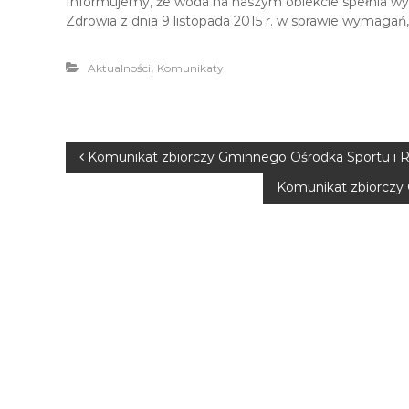
Informujemy, że woda na naszym obiekcie spełnia w
Zdrowia z dnia 9 listopada 2015 r. w sprawie wymaga
,
Aktualności
Komunikaty
Komunikat zbiorczy Gminnego Ośrodka Sportu i Rek
Komunikat zbiorczy 