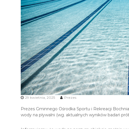
i
R
e
k
r
e
a
c
j
i
29 kwietnia, 2025
Prezes
Prezes Gminnego Ośrodka Sportu i Rekreacji Bochnia Sp
wody na pływalni (wg. aktualnych wyników badań pró