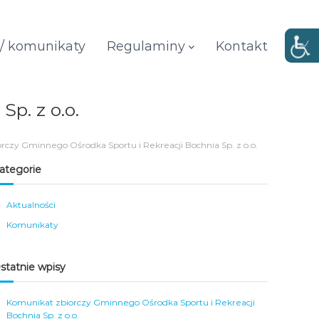
 / komunikaty
Regulaminy
Kontakt
p. z o.o.
rczy Gminnego Ośrodka Sportu i Rekreacji Bochnia Sp. z o.o.
ategorie
Aktualności
Komunikaty
statnie wpisy
Komunikat zbiorczy Gminnego Ośrodka Sportu i Rekreacji
Bochnia Sp. z o.o.