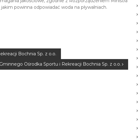
ymagania jakościowe, zgodnie z Rozporządzeniem Ministra
ń, jakim powinna odpowiadać woda na pływalniach.
reacji Bochnia Sp. z o.o.
Gminnego Ośrodka Sportu i Rekreacji Bochnia Sp. z o.o.