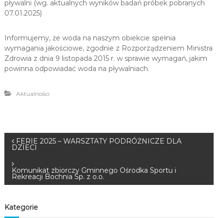
pływalni (wg. aktualnych wyników badań próbek pobranych
u
07.01.2025)
i
R
Informujemy, że woda na naszym obiekcie spełnia
e
wymagania jakościowe, zgodnie z Rozporządzeniem Ministra
k
Zdrowia z dnia 9 listopada 2015 r. w sprawie wymagań, jakim
r
powinna odpowiadać woda na pływalniach.
e
a
Aktualności
c
j
i
N
FERIE 2025 – WARSZTATY PODRÓŻNICZE DLA
DZIECI
a
Komunikat zbiorczy Gminnego Ośrodka Sportu i
Rekreacji Bochnia Sp. z o.o.
w
i
Kategorie