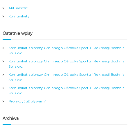
g
Aktualności
Komunikaty
a
c
Ostatnie wpisy
j
Komunikat zbiorczy Gminnego Ośrodka Sportu i Rekreacji Bochnia
Sp. z o.o.
a
Komunikat zbiorczy Gminnego Ośrodka Sportu i Rekreacji Bochnia
Sp. z o.o.
w
Komunikat zbiorczy Gminnego Ośrodka Sportu i Rekreacji Bochnia
Sp. z o.o.
p
Komunikat zbiorczy Gminnego Ośrodka Sportu i Rekreacji Bochnia
Sp. z o.o.
i
Projekt „Już pływam”
s
Archiwa
u