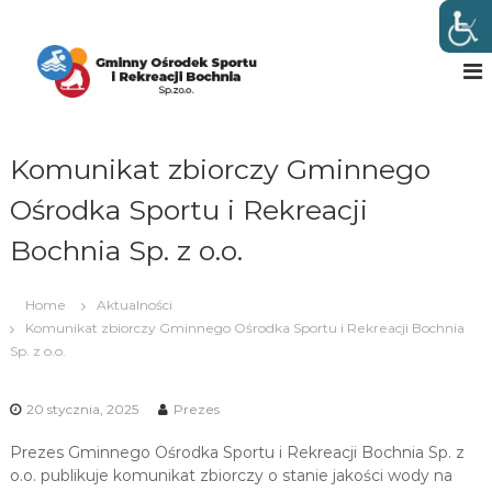
S
k
G
w
B
i
m
o
p
i
c
t
n
h
o
n
n
c
i
Komunikat zbiorczy Gminnego
y
o
O
n
Ośrodka Sportu i Rekreacji
t
ś
e
Bochnia Sp. z o.o.
r
n
o
t
d
Home
Aktualności
e
Komunikat zbiorczy Gminnego Ośrodka Sportu i Rekreacji Bochnia
k
Sp. z o.o.
S
p
20 stycznia, 2025
Prezes
o
Prezes Gminnego Ośrodka Sportu i Rekreacji Bochnia Sp. z
r
o.o. publikuje komunikat zbiorczy o stanie jakości wody na
t