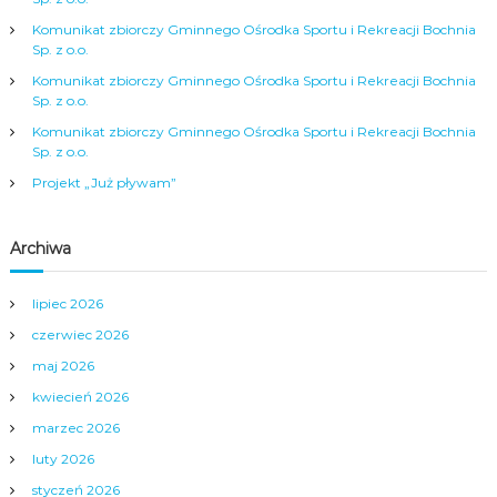
j
Komunikat zbiorczy Gminnego Ośrodka Sportu i Rekreacji Bochnia
a
Sp. z o.o.
Komunikat zbiorczy Gminnego Ośrodka Sportu i Rekreacji Bochnia
w
Sp. z o.o.
Komunikat zbiorczy Gminnego Ośrodka Sportu i Rekreacji Bochnia
p
Sp. z o.o.
Projekt „Już pływam”
i
s
Archiwa
u
lipiec 2026
czerwiec 2026
maj 2026
kwiecień 2026
marzec 2026
luty 2026
styczeń 2026