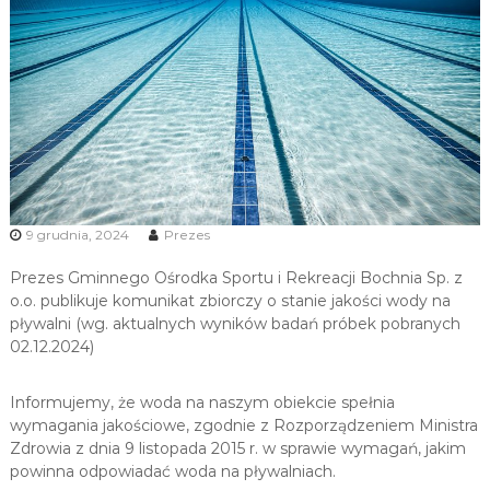
u
i
R
e
k
r
e
a
c
9 grudnia, 2024
Prezes
j
i
Prezes Gminnego Ośrodka Sportu i Rekreacji Bochnia Sp. z
o.o. publikuje komunikat zbiorczy o stanie jakości wody na
pływalni (wg. aktualnych wyników badań próbek pobranych
02.12.2024)
Informujemy, że woda na naszym obiekcie spełnia
wymagania jakościowe, zgodnie z Rozporządzeniem Ministra
Zdrowia z dnia 9 listopada 2015 r. w sprawie wymagań, jakim
powinna odpowiadać woda na pływalniach.