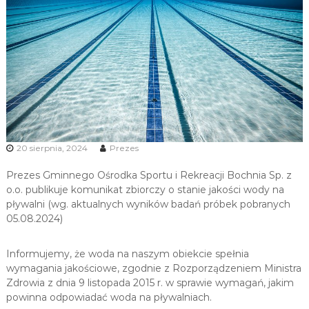
u
i
R
e
k
r
e
a
c
20 sierpnia, 2024
Prezes
j
i
Prezes Gminnego Ośrodka Sportu i Rekreacji Bochnia Sp. z
o.o. publikuje komunikat zbiorczy o stanie jakości wody na
pływalni (wg. aktualnych wyników badań próbek pobranych
05.08.2024)
Informujemy, że woda na naszym obiekcie spełnia
wymagania jakościowe, zgodnie z Rozporządzeniem Ministra
Zdrowia z dnia 9 listopada 2015 r. w sprawie wymagań, jakim
powinna odpowiadać woda na pływalniach.