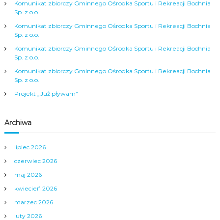
j
Komunikat zbiorczy Gminnego Ośrodka Sportu i Rekreacji Bochnia
Sp. z o.o.
a
Komunikat zbiorczy Gminnego Ośrodka Sportu i Rekreacji Bochnia
Sp. z o.o.
w
Komunikat zbiorczy Gminnego Ośrodka Sportu i Rekreacji Bochnia
Sp. z o.o.
p
Komunikat zbiorczy Gminnego Ośrodka Sportu i Rekreacji Bochnia
Sp. z o.o.
i
Projekt „Już pływam”
s
Archiwa
u
lipiec 2026
czerwiec 2026
maj 2026
kwiecień 2026
marzec 2026
luty 2026