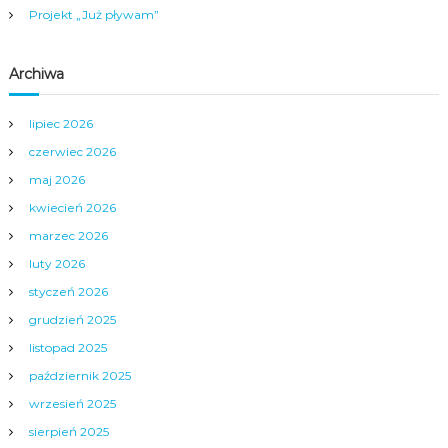
i
Projekt „Już pływam”
s
Archiwa
u
lipiec 2026
czerwiec 2026
maj 2026
kwiecień 2026
marzec 2026
luty 2026
styczeń 2026
grudzień 2025
listopad 2025
październik 2025
wrzesień 2025
sierpień 2025