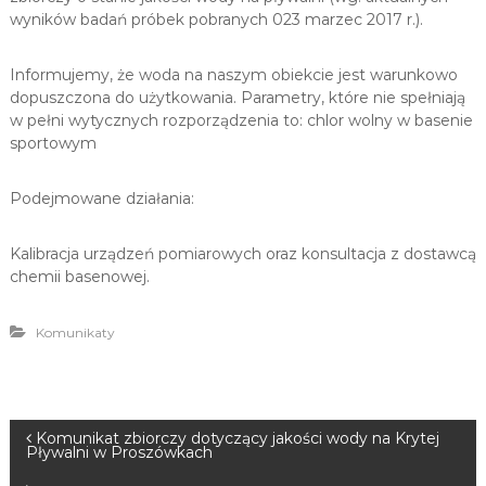
u
wyników badań próbek pobranych 023 marzec 2017 r.).
i
R
Informujemy, że woda na naszym obiekcie jest warunkowo
e
dopuszczona do użytkowania. Parametry, które nie spełniają
k
w pełni wytycznych rozporządzenia to: chlor wolny w basenie
sportowym
r
e
a
Podejmowane działania:
c
j
Kalibracja urządzeń pomiarowych oraz konsultacja z dostawcą
i
chemii basenowej.
Komunikaty
N
Komunikat zbiorczy dotyczący jakości wody na Krytej
Pływalni w Proszówkach