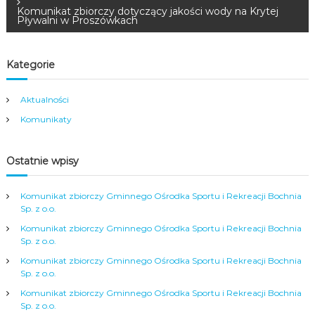
a
Komunikat zbiorczy dotyczący jakości wody na Krytej
Pływalni w Proszówkach
w
i
Kategorie
g
Aktualności
Komunikaty
a
c
Ostatnie wpisy
j
Komunikat zbiorczy Gminnego Ośrodka Sportu i Rekreacji Bochnia
Sp. z o.o.
a
Komunikat zbiorczy Gminnego Ośrodka Sportu i Rekreacji Bochnia
Sp. z o.o.
w
Komunikat zbiorczy Gminnego Ośrodka Sportu i Rekreacji Bochnia
Sp. z o.o.
p
Komunikat zbiorczy Gminnego Ośrodka Sportu i Rekreacji Bochnia
Sp. z o.o.