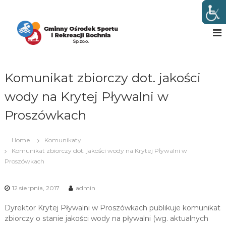
S
k
G
w
B
i
m
o
p
i
c
t
n
h
o
n
n
c
i
Komunikat zbiorczy dot. jakości
y
o
O
n
wody na Krytej Pływalni w
t
ś
e
Proszówkach
r
n
o
t
d
Home
Komunikaty
e
Komunikat zbiorczy dot. jakości wody na Krytej Pływalni w
k
Proszówkach
S
p
12 sierpnia, 2017
admin
o
Dyrektor Krytej Pływalni w Proszówkach publikuje komunikat
r
zbiorczy o stanie jakości wody na pływalni (wg. aktualnych
t