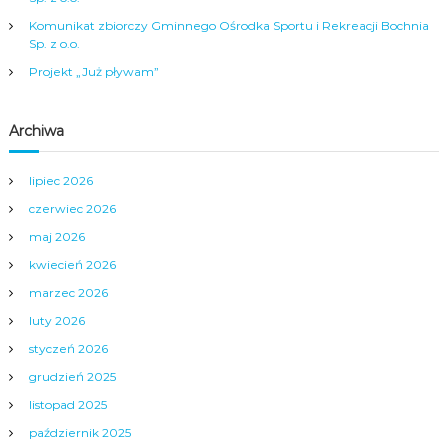
p
Komunikat zbiorczy Gminnego Ośrodka Sportu i Rekreacji Bochnia
Sp. z o.o.
i
Projekt „Już pływam”
s
Archiwa
u
lipiec 2026
czerwiec 2026
maj 2026
kwiecień 2026
marzec 2026
luty 2026
styczeń 2026
grudzień 2025
listopad 2025
październik 2025