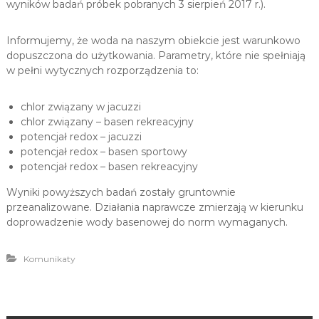
wyników badań próbek pobranych 3 sierpień 2017 r.).
u
i
Informujemy, że woda na naszym obiekcie jest warunkowo
R
dopuszczona do użytkowania. Parametry, które nie spełniają
e
w pełni wytycznych rozporządzenia to:
k
r
chlor związany w jacuzzi
e
chlor związany – basen rekreacyjny
a
potencjał redox – jacuzzi
c
potencjał redox – basen sportowy
j
potencjał redox – basen rekreacyjny
i
Wyniki powyższych badań zostały gruntownie
przeanalizowane. Działania naprawcze zmierzają w kierunku
doprowadzenie wody basenowej do norm wymaganych.
Komunikaty