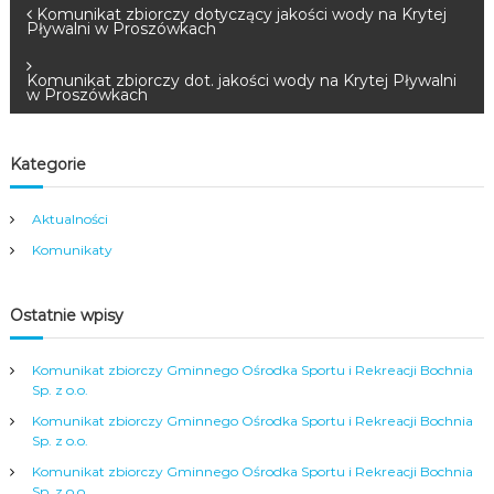
N
Komunikat zbiorczy dotyczący jakości wody na Krytej
Pływalni w Proszówkach
a
Komunikat zbiorczy dot. jakości wody na Krytej Pływalni
w Proszówkach
w
i
Kategorie
g
Aktualności
Komunikaty
a
c
Ostatnie wpisy
j
Komunikat zbiorczy Gminnego Ośrodka Sportu i Rekreacji Bochnia
Sp. z o.o.
a
Komunikat zbiorczy Gminnego Ośrodka Sportu i Rekreacji Bochnia
Sp. z o.o.
w
Komunikat zbiorczy Gminnego Ośrodka Sportu i Rekreacji Bochnia
Sp. z o.o.