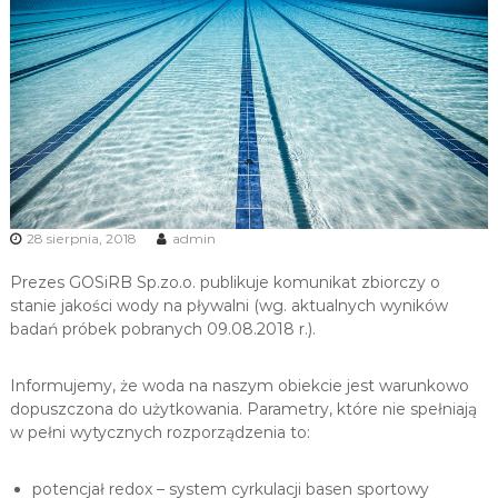
u
i
R
e
k
r
e
a
c
28 sierpnia, 2018
admin
j
i
Prezes GOSiRB Sp.zo.o. publikuje komunikat zbiorczy o
stanie jakości wody na pływalni (wg. aktualnych wyników
badań próbek pobranych 09.08.2018 r.).
Informujemy, że woda na naszym obiekcie jest warunkowo
dopuszczona do użytkowania. Parametry, które nie spełniają
w pełni wytycznych rozporządzenia to:
potencjał redox – system cyrkulacji basen sportowy