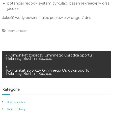
potencjał redox – system cyrkulacji basen rekreacyjny oraz
jacuzzi
Jakość wody powinna ulec poprawie w ciągu 7 dni.
Komunikaty
N
Komunikat zbiorczy Gminnego Ośrodka Sportu i
Rekreacji Bochnia Sp.zo.o.
a
Komunikat zbiorczy Gminnego Ośrodka Sportu i
Rekreacji Bochnia Sp.zo.o.
w
i
Kategorie
g
Aktualności
Komunikaty