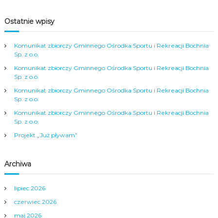
a
c
Ostatnie wpisy
j
Komunikat zbiorczy Gminnego Ośrodka Sportu i Rekreacji Bochnia
Sp. z o.o.
a
Komunikat zbiorczy Gminnego Ośrodka Sportu i Rekreacji Bochnia
Sp. z o.o.
w
Komunikat zbiorczy Gminnego Ośrodka Sportu i Rekreacji Bochnia
Sp. z o.o.
p
Komunikat zbiorczy Gminnego Ośrodka Sportu i Rekreacji Bochnia
Sp. z o.o.
i
Projekt „Już pływam”
s
Archiwa
u
lipiec 2026
czerwiec 2026
maj 2026