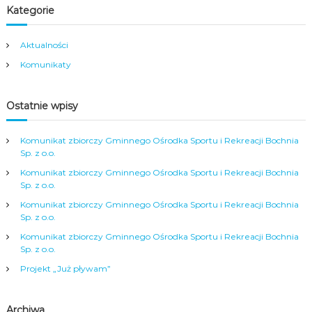
i
Kategorie
g
Aktualności
Komunikaty
a
c
Ostatnie wpisy
j
Komunikat zbiorczy Gminnego Ośrodka Sportu i Rekreacji Bochnia
Sp. z o.o.
a
Komunikat zbiorczy Gminnego Ośrodka Sportu i Rekreacji Bochnia
Sp. z o.o.
w
Komunikat zbiorczy Gminnego Ośrodka Sportu i Rekreacji Bochnia
Sp. z o.o.
p
Komunikat zbiorczy Gminnego Ośrodka Sportu i Rekreacji Bochnia
Sp. z o.o.
i
Projekt „Już pływam”
s
Archiwa