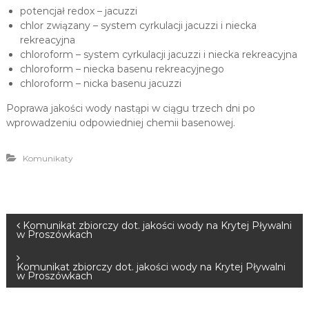
potencjał redox – jacuzzi
chlor związany – system cyrkulacji jacuzzi i niecka
rekreacyjna
chloroform – system cyrkulacji jacuzzi i niecka rekreacyjna
chloroform – niecka basenu rekreacyjnego
chloroform – nicka basenu jacuzzi
Poprawa jakości wody nastąpi w ciągu trzech dni po
wprowadzeniu odpowiedniej chemii basenowej.
Komunikaty
N
Komunikat zbiorczy dot. jakości wody na Krytej Pływalni
w Proszówkach
a
Komunikat zbiorczy dot. jakości wody na Krytej Pływalni
w Proszówkach
w