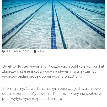
u
i
R
e
k
r
e
a
c
19 kwietnia, 2018
admin
j
i
Dyrektor Krytej Pływalni w Proszówkach publikuje komunikat
zbiorczy o stanie jakości wody na pływalni (wg. aktualnych
wyników badań próbek pobranych 18.04.2018 r.).
Informujemy, że woda na naszym obiekcie jest warunkowo
dopuszczona do użytkowania. Parametr, który nie spełnia w
pełni wytycznych rozporządzenia to