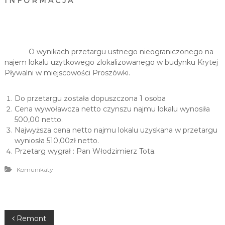
I
N
F
O
R
M
A
C
J
A
u
i
R
e
O wynikach przetargu ustnego nieograniczonego na
k
najem lokalu użytkowego zlokalizowanego w budynku Krytej
r
Pływalni w miejscowości Proszówki.
e
a
Do przetargu została dopuszczona 1 osoba
c
Cena wywoławcza netto czynszu najmu lokalu wynosiła
j
500,00 netto.
i
Najwyższa cena netto najmu lokalu uzyskana w przetargu
wyniosła 510,00zł netto.
Przetarg wygrał : Pan Włodzimierz Tota.
Komunikaty
N
Remont