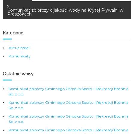
a
Komunikat zbiorczy o jakości wody na Krytej Pływalni w
Proszókach
w
Kategorie
i
Aktualności
g
Komunikaty
a
Ostatnie wpisy
c
j
Komunikat zbiorczy Gminnego Ośrodka Sportu i Rekreacji Bochnia
Sp. z o.o.
a
Komunikat zbiorczy Gminnego Ośrodka Sportu i Rekreacji Bochnia
Sp. z o.o.
w
Komunikat zbiorczy Gminnego Ośrodka Sportu i Rekreacji Bochnia
Sp. z o.o.
p
Komunikat zbiorczy Gminnego Ośrodka Sportu i Rekreacji Bochnia