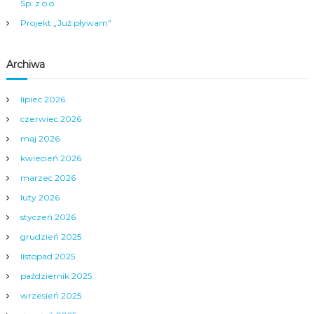
Sp. z o.o.
i
Projekt „Już pływam”
s
Archiwa
u
lipiec 2026
czerwiec 2026
maj 2026
kwiecień 2026
marzec 2026
luty 2026
styczeń 2026
grudzień 2025
listopad 2025
październik 2025
wrzesień 2025