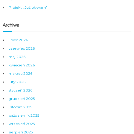
w
Projekt „Już pływam”
p
i
Archiwa
s
lipiec 2026
czerwiec 2026
u
maj 2026
kwiecień 2026
marzec 2026
luty 2026
styczeń 2026
grudzień 2025
listopad 2025
październik 2025
wrzesień 2025
sierpień 2025