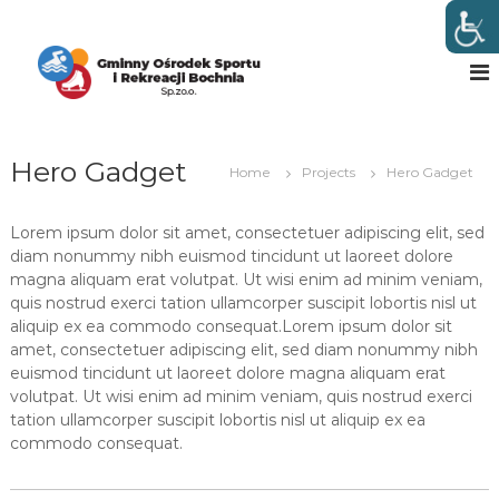
S
k
G
w
B
i
m
o
p
i
c
t
n
h
o
n
n
c
i
Hero Gadget
y
o
Home
Projects
Hero Gadget
O
n
t
ś
Lorem ipsum dolor sit amet, consectetuer adipiscing elit, sed
e
r
diam nonummy nibh euismod tincidunt ut laoreet dolore
n
o
magna aliquam erat volutpat. Ut wisi enim ad minim veniam,
t
d
quis nostrud exerci tation ullamcorper suscipit lobortis nisl ut
aliquip ex ea commodo consequat.Lorem ipsum dolor sit
e
amet, consectetuer adipiscing elit, sed diam nonummy nibh
k
euismod tincidunt ut laoreet dolore magna aliquam erat
S
volutpat. Ut wisi enim ad minim veniam, quis nostrud exerci
p
tation ullamcorper suscipit lobortis nisl ut aliquip ex ea
o
commodo consequat.
r
t