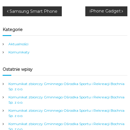
u
N
i
iPhone Gadget
Samsung Smart Phone
R
a
e
Kategorie
k
w
r
Aktualności
e
i
Komunikaty
a
c
g
j
Ostatnie wpisy
i
a
Komunikat zbiorczy Gminnego Ośrodka Sportu i Rekreacji Bochnia
c
Sp. z o.o.
Komunikat zbiorczy Gminnego Ośrodka Sportu i Rekreacji Bochnia
j
Sp. z o.o.
Komunikat zbiorczy Gminnego Ośrodka Sportu i Rekreacji Bochnia
a
Sp. z o.o.
Komunikat zbiorczy Gminnego Ośrodka Sportu i Rekreacji Bochnia
Sp. z o.o.