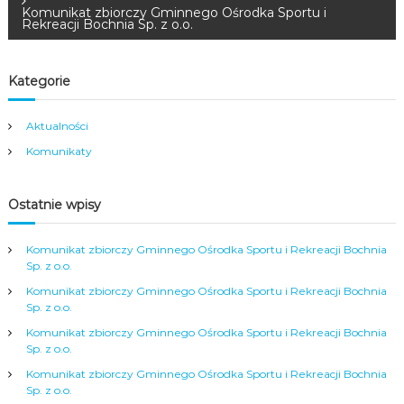
a
Komunikat zbiorczy Gminnego Ośrodka Sportu i
Rekreacji Bochnia Sp. z o.o.
w
Kategorie
i
Aktualności
g
Komunikaty
a
Ostatnie wpisy
c
j
Komunikat zbiorczy Gminnego Ośrodka Sportu i Rekreacji Bochnia
Sp. z o.o.
a
Komunikat zbiorczy Gminnego Ośrodka Sportu i Rekreacji Bochnia
Sp. z o.o.
w
Komunikat zbiorczy Gminnego Ośrodka Sportu i Rekreacji Bochnia
Sp. z o.o.
p
Komunikat zbiorczy Gminnego Ośrodka Sportu i Rekreacji Bochnia
Sp. z o.o.