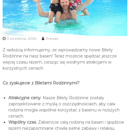
u
i
R
e
k
3 września, 2024
Prezes
r
e
Z radością informujemy, że wprowadzamy nowe Bilety
a
Rodzinne na nasz basen! Teraz możecie spędzać jeszcze
c
więcej czasu razem, ciesząc się wodnymi atrakcjami w
j
korzystnych cenach.
i
Co zyskujecie z Biletami Rodzinnymi?
Atrakcyjne ceny
: Nasze Bilety Rodzinne zostały
zaprojektowane z myślą o oszczędnościach, aby cała
rodzina mogła wspólnie korzystać z basenu w niższych
cenach.
Wspólny czas
: Zabierzcie całą rodzinę na basen i spędźcie
razem niezapomniane chwile pełne zabawy i relaksu.