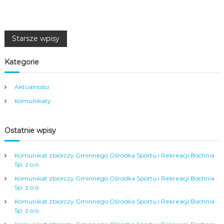
N
Starsze wpisy
a
Kategorie
w
Aktualności
Komunikaty
i
g
Ostatnie wpisy
a
Komunikat zbiorczy Gminnego Ośrodka Sportu i Rekreacji Bochnia
Sp. z o.o.
c
Komunikat zbiorczy Gminnego Ośrodka Sportu i Rekreacji Bochnia
Sp. z o.o.
j
Komunikat zbiorczy Gminnego Ośrodka Sportu i Rekreacji Bochnia
Sp. z o.o.
a