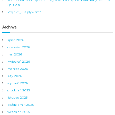
Komunikat zbiorczy Gminnego Ośrodka Sportu i Rekreacji Bochnia
Sp. z o.o.
p
Projekt „Już pływam”
o
Archiwa
w
lipiec 2026
p
czerwiec 2026
i
maj 2026
kwiecień 2026
s
marzec 2026
luty 2026
a
styczeń 2026
c
grudzień 2025
listopad 2025
h
październik 2025
wrzesień 2025